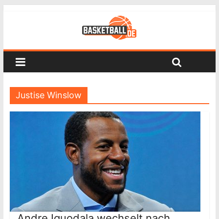
Justise Winslow
Andre Iguodala wechselt nach