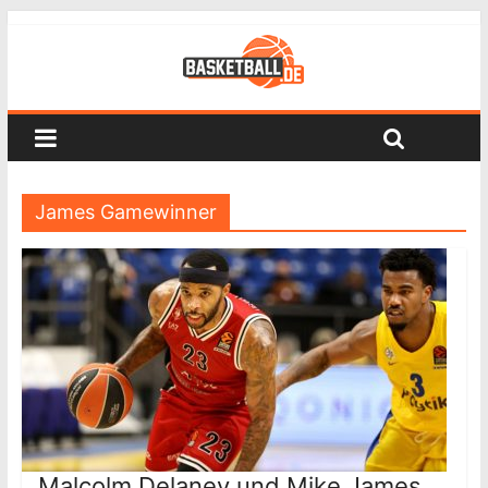
James Gamewinner
Malcolm Delaney und Mike James