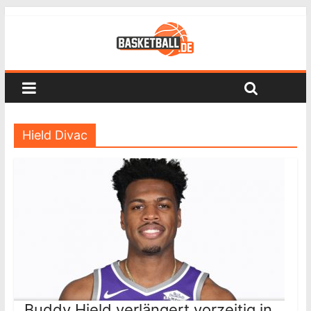
Hield Divac
Buddy Hield verlängert vorzeitig in