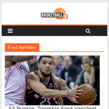
Fred VanVleet
54 Punkte: Torontos Fred VanVleet