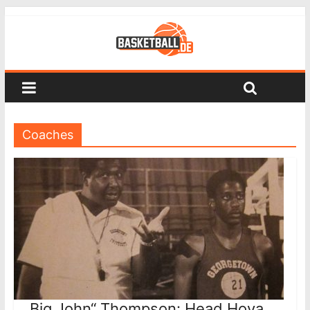
Coaches
„Big John“ Thompson: Head Hoya