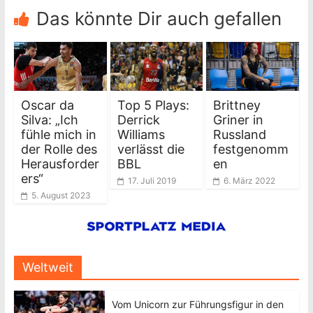
Das könnte Dir auch gefallen
Oscar da
Top 5 Plays:
Brittney
Silva: „Ich
Derrick
Griner in
fühle mich in
Williams
Russland
der Rolle des
verlässt die
festgenomm
Herausforder
BBL
en
ers“
17. Juli 2019
6. März 2022
5. August 2023
Weltweit
Vom Unicorn zur Führungsfigur in den