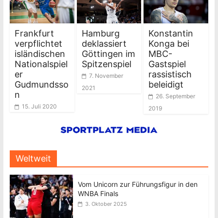
Frankfurt
Hamburg
Konstantin
verpflichtet
deklassiert
Konga bei
isländischen
Göttingen im
MBC-
Nationalspiel
Spitzenspiel
Gastspiel
er
rassistisch
7. November
Gudmundsso
beleidigt
2021
n
26. September
15. Juli 2020
2019
Weltweit
Vom Unicorn zur Führungsfigur in den
WNBA Finals
3. Oktober 2025