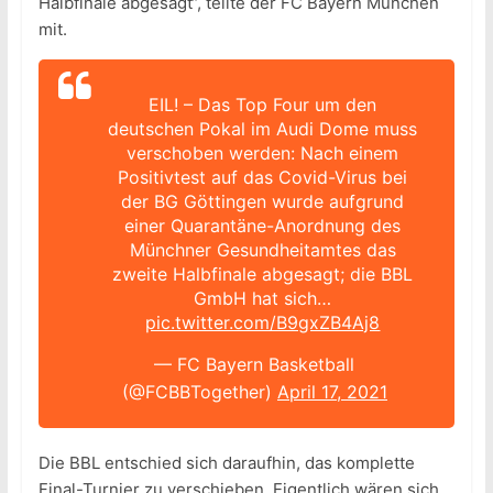
Halbfinale abgesagt“, teilte der FC Bayern München
mit.
EIL! – Das Top Four um den
deutschen Pokal im Audi Dome muss
verschoben werden: Nach einem
Positivtest auf das Covid-Virus bei
der BG Göttingen wurde aufgrund
einer Quarantäne-Anordnung des
Münchner Gesundheitamtes das
zweite Halbfinale abgesagt; die BBL
GmbH hat sich…
pic.twitter.com/B9gxZB4Aj8
— FC Bayern Basketball
(@FCBBTogether)
April 17, 2021
Die BBL entschied sich daraufhin, das komplette
Final-Turnier zu verschieben. Eigentlich wären sich