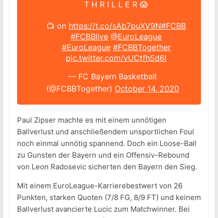
T H R I L L E R 😱
📺 on
https://t.co/sAb7puXV9N
#FCBB
#FCBBlive
@EuroLeague
#EuroLeague
#FCBBTogether
pic.twitter.com/vUCtfhSd6I
— FC Bayern Basketball
(@FCBBTogether)
October 14, 2020
Paul Zipser machte es mit einem unnötigen
Ballverlust und anschließendem unsportlichen Foul
noch einmal unnötig spannend. Doch ein Loose-Ball
zu Gunsten der Bayern und ein Offensiv-Rebound
von Leon Radosevic sicherten den Bayern den Sieg.
Mit einem EuroLeague-Karrierebestwert von 26
Punkten, starken Quoten (7/8 FG, 8/9 FT) und keinem
Ballverlust avancierte Lucic zum Matchwinner. Bei