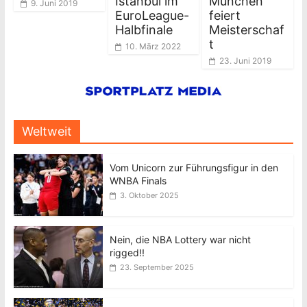
Istanbul im
München
9. Juni 2019
EuroLeague-
feiert
Halbfinale
Meisterschaf
t
10. März 2022
23. Juni 2019
Weltweit
Vom Unicorn zur Führungsfigur in den
WNBA Finals
3. Oktober 2025
Nein, die NBA Lottery war nicht
rigged!!
23. September 2025