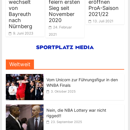
wechselt
feiern ersten
eröffnen
von
Sieg seit
ProA-Saison
Bayreuth
November
2021/22
nach
2020
13. Juli 2021
Nürnberg
24. Februar
9. Juni 2023
2021
Weltweit
Vom Unicorn zur Führungsfigur in den
WNBA Finals
3. Oktober 2025
Nein, die NBA Lottery war nicht
rigged!!
23. September 2025