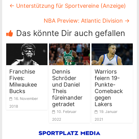
←
Unterstützung für Sportvereine (Anzeige)
NBA Preview: Atlantic Division
→
Das könnte Dir auch gefallen
Franchise
Dennis
Warriors
Fives:
Schröder
feiern 19-
Milwaukee
und Daniel
Punkte-
Bucks
Theis
Comeback
füreinander
gegen
16. November
getradet
Lakers
2018
10. Februar
19. Januar
2022
2021