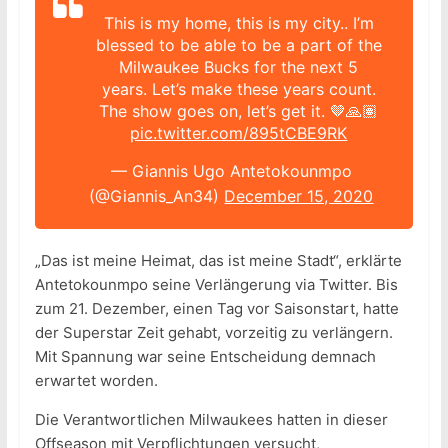
This is my home, this is my city.. I’m
blessed to be able to be a part of the
Milwaukee Bucks for the next 5
years. Let’s make these years count.
The show goes on, let’s get it. 🤎🙏🏽
pic.twitter.com/895tCBE9RK
— Giannis Ugo Antetokounmpo
(@Giannis_An34)
December 15, 2020
„Das ist meine Heimat, das ist meine Stadt“, erklärte
Antetokounmpo seine Verlängerung via Twitter. Bis
zum 21. Dezember, einen Tag vor Saisonstart, hatte
der Superstar Zeit gehabt, vorzeitig zu verlängern.
Mit Spannung war seine Entscheidung demnach
erwartet worden.
Die Verantwortlichen Milwaukees hatten in dieser
Offseason mit Verpflichtungen versucht,