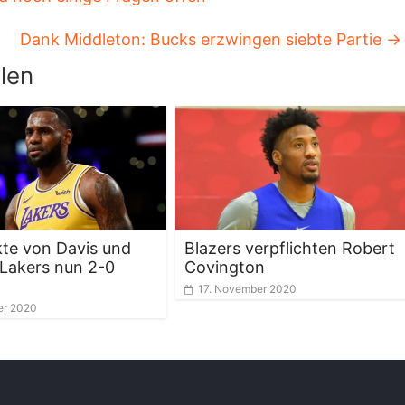
Dank Middleton: Bucks erzwingen siebte Partie
→
len
te von Davis und
Blazers verpflichten Robert
Lakers nun 2-0
Covington
17. November 2020
er 2020