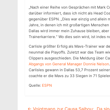
„Nach einer Reihe von Gesprächen mit Mark C
darüber informiert, dass ich nicht als Head Co
gegenüber ESPN. „Dies war einzig und allein m
Jahre, in denen ich mit großartigen Menschen 
Dallas wird immer mein Zuhause bleiben, aber 
Trainerkarriere.“ Wo dies sein wird, ist indes 
Carlisle größter Erfolg als Mavs-Trainer war d
neunmal die Playoffs. Zuletzt war das Team wi
Clippers ausgeschieden. Die Meldung über Ca
Abgangs von General Manager Donnie Nelson
Carlisles gewann in Dallas 53,7 Prozent seiner
coachte er die Mavs zu 33 Siegen in 71 Spiele
Quelle:
ESPN
←
Voigtmann zur Causa Saibou: „Da sin