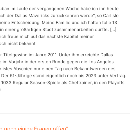
uban im Laufe der vergangenen Woche habe ich ihn heute
ach der Dallas Mavericks zurückkehren werde“, so Carlisle
eine Entscheidung. Meine Familie und ich hatten tolle 13
in einer großartigen Stadt zusammenarbeiten durfte. […]
ich freue mich auf das nächste Kapitel meiner
noch nicht bekannt.
er Titelgewinn im Jahre 2011. Unter ihm erreichte Dallas
e im Vorjahr in der ersten Runde gegen die Los Angeles
rlisles Abschied nur einen Tag nach Bekanntwerden des
. Der 61-Jährige stand eigentlich noch bis 2023 unter Vertrag.
 1033 Regular Season-Spiele als Cheftrainer, in den Playoffs
n.
d noch einige Fragen offen“