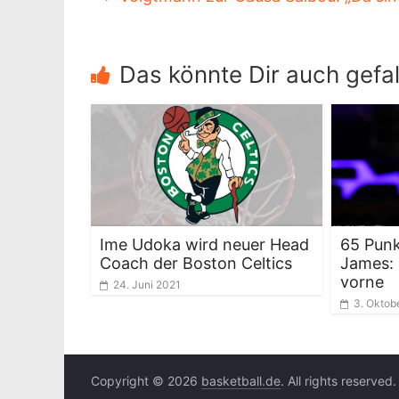
Das könnte Dir auch gefal
Ime Udoka wird neuer Head
65 Punk
Coach der Boston Celtics
James: 
vorne
24. Juni 2021
3. Oktob
Copyright © 2026
basketball.de
. All rights reserved.