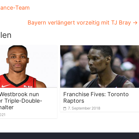
 Dance-Team
Bayern verlängert vorzeitig mit TJ Bray
→
len
 Westbrook nun
Franchise Fives: Toronto
er Triple-Double-
Raptors
alter
7. September 2018
2021