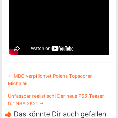
←
MBC verpflichtet Polens Topscorer
Michalak
Unfassbar realistisch! Der neue PS5-Teaser
für NBA 2K21
→
Das könnte Dir auch gefallen