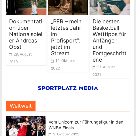
Dokumentati
„PER – mein
Die besten
on über
letztes Jahr
Basketball-
Nationalspiel
im
Wetttipps für
er Andreas
Profisport“:
Anfänger
Obst
jetzt im
und
Stream
Fortgeschritt
29. August
ene
12. Oktober
2019
27. August
2022
2021
Weltweit
Vom Unicorn zur Führungsfigur in den
WNBA Finals
3. Oktober 2025