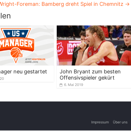
Wright-Foreman: Bamberg dreht Spiel in Chemnitz
→
len
ager neu gestartet
John Bryant zum besten
Offensivspieler gekürt
020
6. Mai 2019
Impressum
Über uns