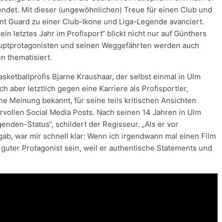
endet. Mit dieser (ungewöhnlichen) Treue für einen Club und
int Guard zu einer Club-Ikone und Liga-Legende avanciert.
 letztes Jahr im Profisport“ blickt nicht nur auf Günthers
Hauptprotagonisten und seinen Weggefährten werden auch
n thematisiert.
sketballprofis Bjarne Kraushaar, der selbst einmal in Ulm
ch aber letztlich gegen eine Karriere als Profisportler,
che Meinung bekannt, für seine teils kritischen Ansichten
vollen Social Media Posts. Nach seinen 14 Jahren in Ulm
enden-Status“, schildert der Regisseur. „Als er vor
ab, war mir schnell klar: Wenn ich irgendwann mal einen Film
guter Protagonist sein, weil er authentische Statements und