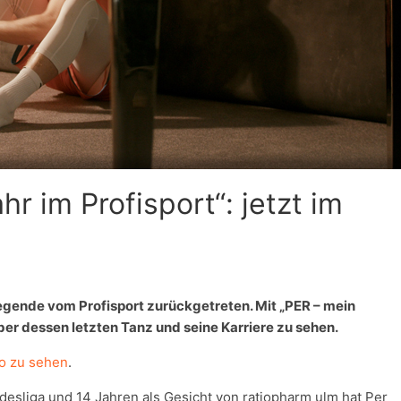
hr im Profisport“: jetzt im
Legende vom Profisport zurückgetreten. Mit „PER – mein
über dessen letzten Tanz und seine Karriere zu sehen.
eo zu sehen
.
esliga und 14 Jahren als Gesicht von ratiopharm ulm hat Per