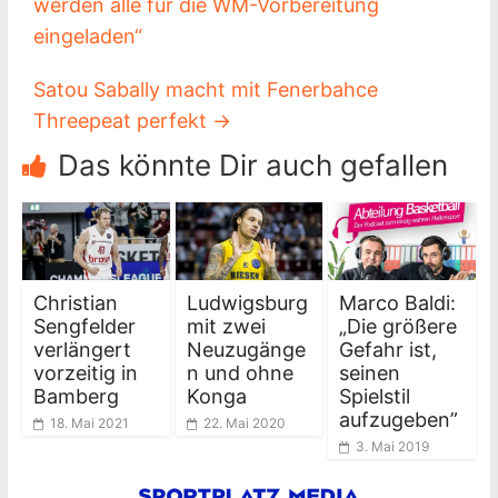
werden alle für die WM-Vorbereitung
eingeladen“
Satou Sabally macht mit Fenerbahce
Threepeat perfekt
→
Das könnte Dir auch gefallen
Christian
Ludwigsburg
Marco Baldi:
Sengfelder
mit zwei
„Die größere
verlängert
Neuzugänge
Gefahr ist,
vorzeitig in
n und ohne
seinen
Bamberg
Konga
Spielstil
aufzugeben”
18. Mai 2021
22. Mai 2020
3. Mai 2019