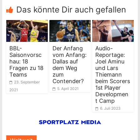
Das könnte Dir auch gefallen
BBL-
Der Anfang
Audio-
Saisonvorsc
vom Anfang:
Reportage:
hau: 18
Dallas auf
Joel Aminu
Fragen zu 18
dem Weg
und Lars
Teams
zum
Thiemann
Contender?
beim Scorers
23. September
1st Player
5. April 2021
2021
Developmen
t Camp
6. Juli 2023