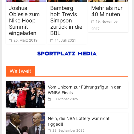
Joshua
Bamberg
Mehr als nur
Obiesie zum
holt Trevis
40 Minuten
Nike Hoop
Simpson
19. November
Summit
zurück in die
2017
eingeladen
BBL
25. März 2019
14. Juli 2021
Weltweit
Vom Unicorn zur Führungsfigur in den
WNBA Finals
3. Oktober 2025
Nein, die NBA Lottery war nicht
rigged!!
23. September 2025