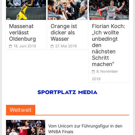
Massenat
Orange ist
Florian Koch:
verlässt
dicker als
„Ich wollte
Oldenburg
Wasser
unbedingt
den
18. Juni 2019
27. Mai 2019
nächsten
Schritt
machen“
8. November
2019
Weltweit
Vom Unicorn zur Führungsfigur in den
WNBA Finals