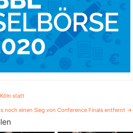
Köln statt
cs noch einen Sieg von Conference Finals entfernt
→
len