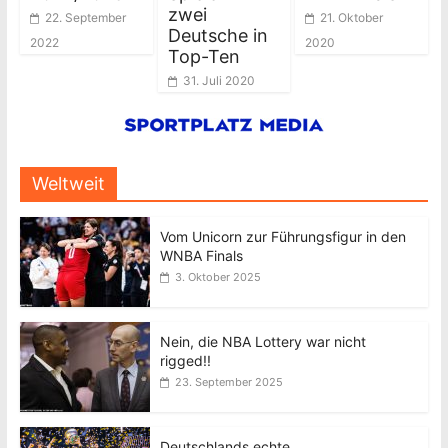
zwei
22. September
21. Oktober
Deutsche in
2022
2020
Top-Ten
31. Juli 2020
Weltweit
Vom Unicorn zur Führungsfigur in den
WNBA Finals
3. Oktober 2025
Nein, die NBA Lottery war nicht
rigged!!
23. September 2025
Deutschlands echte