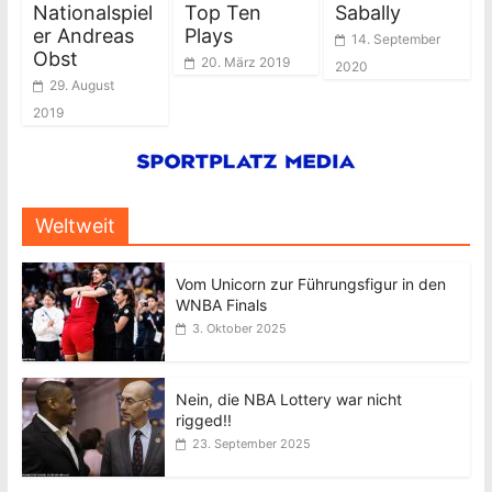
Nationalspiel
Top Ten
Sabally
er Andreas
Plays
14. September
Obst
20. März 2019
2020
29. August
2019
Weltweit
Vom Unicorn zur Führungsfigur in den
WNBA Finals
3. Oktober 2025
Nein, die NBA Lottery war nicht
rigged!!
23. September 2025