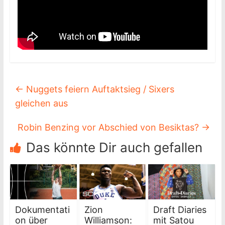
←
Nuggets feiern Auftaktsieg / Sixers
gleichen aus
Robin Benzing vor Abschied von Besiktas?
→
Das könnte Dir auch gefallen
Dokumentati
Zion
Draft Diaries
on über
Williamson:
mit Satou