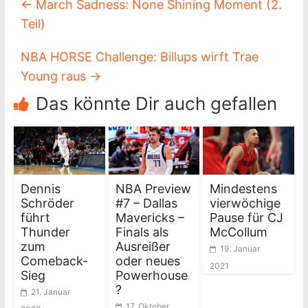
←
March Sadness: None Shining Moment (2.
Teil)
NBA HORSE Challenge: Billups wirft Trae
Young raus
→
Das könnte Dir auch gefallen
Dennis
NBA Preview
Mindestens
Schröder
#7 – Dallas
vierwöchige
führt
Mavericks –
Pause für CJ
Thunder
Finals als
McCollum
zum
Ausreißer
19. Januar
Comeback-
oder neues
2021
Sieg
Powerhouse
?
21. Januar
17. Oktober