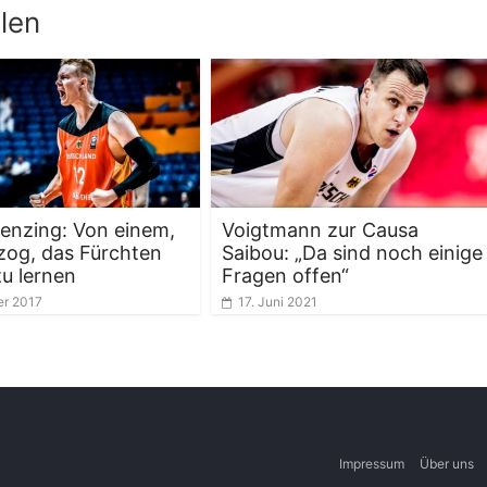
len
enzing: Von einem,
Voigtmann zur Causa
zog, das Fürchten
Saibou: „Da sind noch einige
zu lernen
Fragen offen“
er 2017
17. Juni 2021
Impressum
Über uns