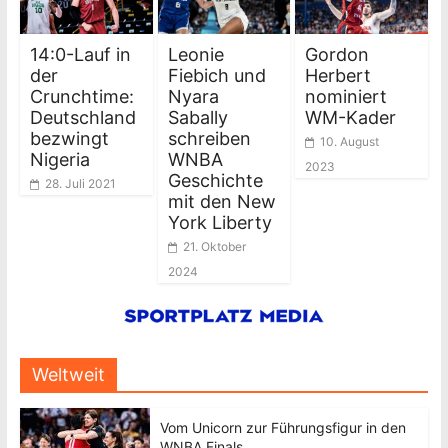
14:0-Lauf in
Leonie
Gordon
der
Fiebich und
Herbert
Crunchtime:
Nyara
nominiert
Deutschland
Sabally
WM-Kader
bezwingt
schreiben
10. August
Nigeria
WNBA
2023
Geschichte
28. Juli 2021
mit den New
York Liberty
21. Oktober
2024
Weltweit
Vom Unicorn zur Führungsfigur in den
WNBA Finals