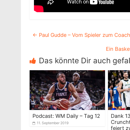
←
Paul Gudde – Vom Spieler zum Coac
Ein Baske
Das könnte Dir auch gefal
Podcast: WM Daily – Tag 12
Dank 13
Crunch
11. September 2019
feiert 