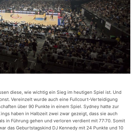
ssen diese, wie wichtig ein Sieg im heutigen Spiel ist. Und
sonst. Vereinzelt wurde auch eine Fullcourt-Verteidigung
haften über 90 Punkte in einem Spiel. Sydney hatte zur
ings haben in Halbzeit zwei zwar gezeigt, dass sie auch
ls in Führung gehen und verloren verdient mit 77:70. Somit
 war das Geburtstagskind DJ Kennedy mit 24 Punkte und 10