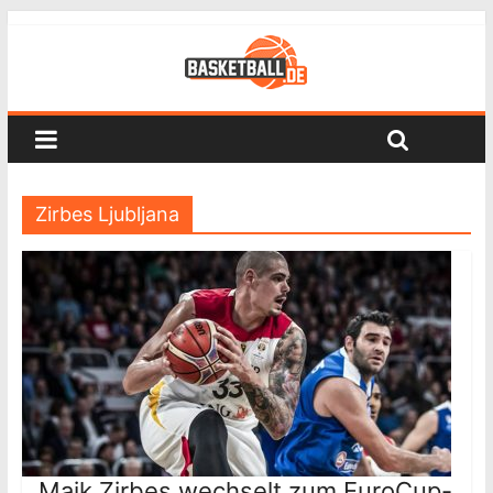
Zirbes Ljubljana
Maik Zirbes wechselt zum EuroCup-