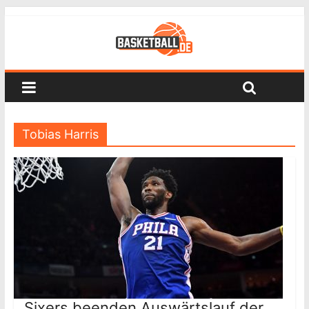
Tobias Harris
Sixers beenden Auswärtslauf der