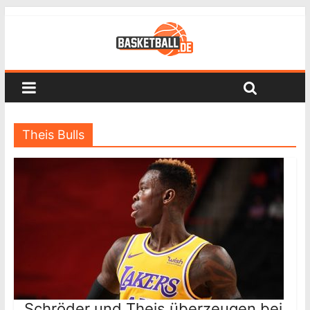
Theis Bulls
Schröder und Theis überzeugen bei