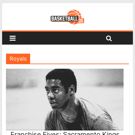
Royals
Franchise Fives: Sacramento Kings