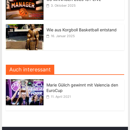
3. Oktober 2025
Wie aus Korgboll Basketball entstand
16. Januar 2025
Auch interessant
Marie Gülich gewinnt mit Valencia den
EuroCup
11. April 2021