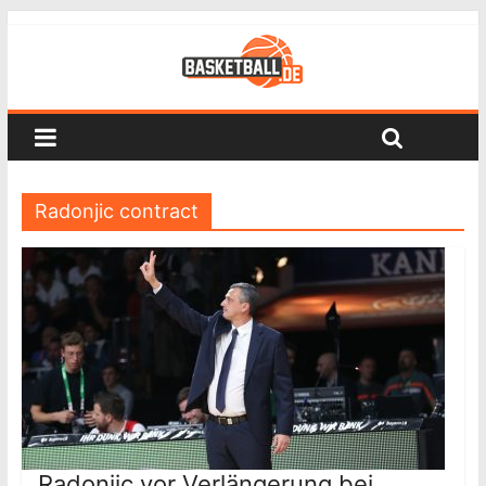
Radonjic contract
Radonjic vor Verlängerung bei