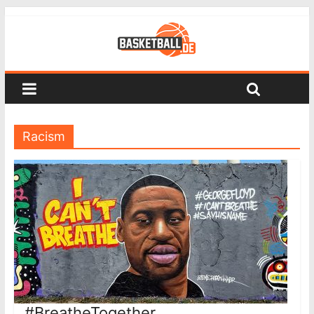
Racism
#BreatheTogether