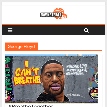
George Floyd
#BreatheTogether