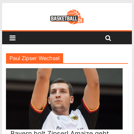
Paul Zipser Wechsel
Bayern holt Zipser! Amaize geht