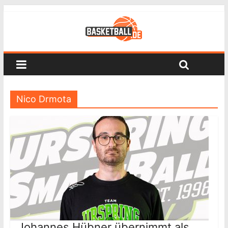
Nico Drmota
Johannes Hübner übernimmt als