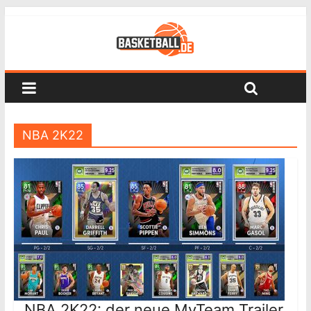
NBA 2K22
NBA 2K22: der neue MyTeam Trailer