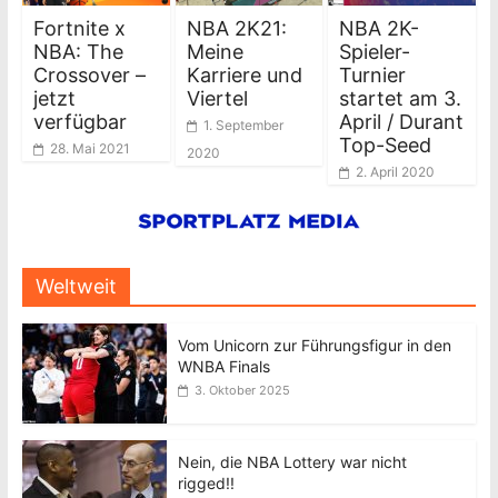
Fortnite x
NBA 2K21:
NBA 2K-
NBA: The
Meine
Spieler-
Crossover –
Karriere und
Turnier
jetzt
Viertel
startet am 3.
verfügbar
April / Durant
1. September
Top-Seed
28. Mai 2021
2020
2. April 2020
Weltweit
Vom Unicorn zur Führungsfigur in den
WNBA Finals
3. Oktober 2025
Nein, die NBA Lottery war nicht
rigged!!