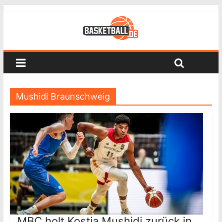
Mushidi Braunschweig
MBC holt Kostja Mushidi zurück in