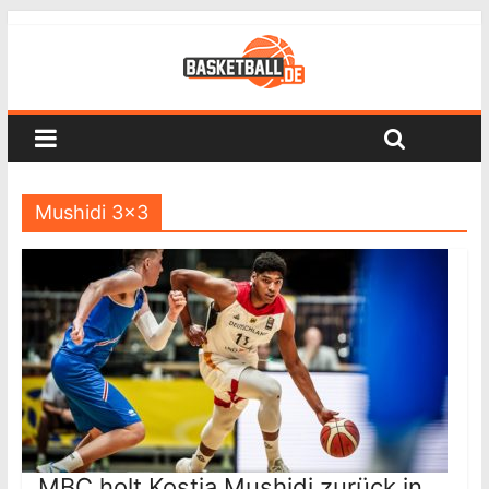
Mushidi 3×3
MBC holt Kostja Mushidi zurück in