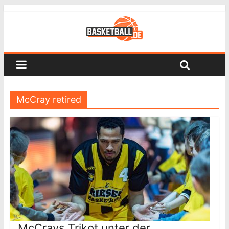
McCray retired
McCrays Trikot unter der