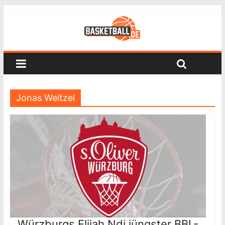
Jonas Weitzel
Würzburgs Elijah Ndi jüngster BBL-