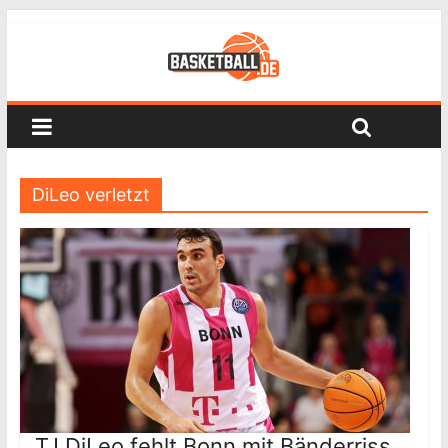
DiLeo verletzt
TJ DiLeo fehlt Bonn mit Bänderriss