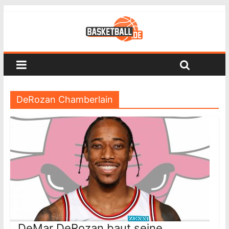
DeRozan Chamberlain
DeMar DeRozan baut seine