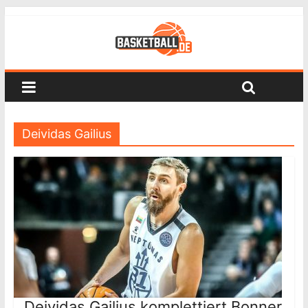
Deividas Gailius
Deividas Gailius komplettiert Bonner