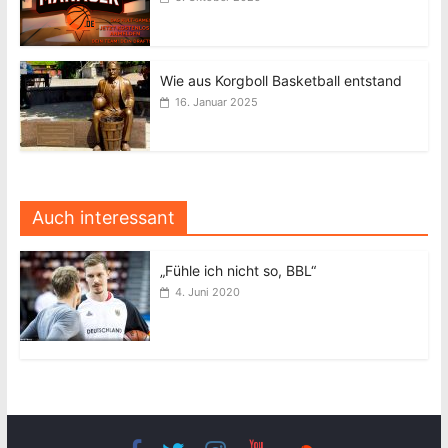
Wie aus Korgboll Basketball entstand
16. Januar 2025
Auch interessant
„Fühle ich nicht so, BBL“
4. Juni 2020