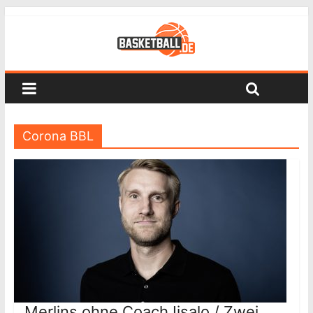
Corona BBL
Merlins ohne Coach Iisalo / Zwei