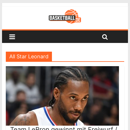
All Star Leonard
Team LeBron gewinnt mit Freiwurf /