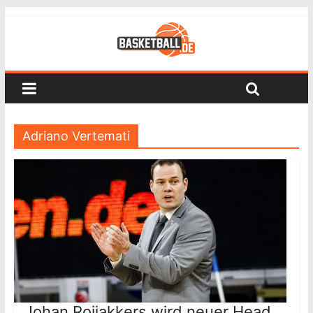
Adriano Vertemati
Johan Roijakkers wird neuer Head