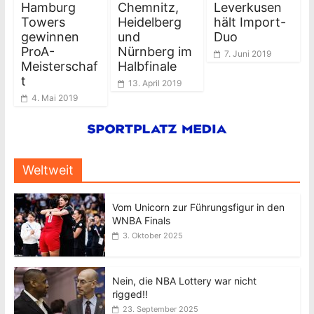
Hamburg
Chemnitz,
Leverkusen
Towers
Heidelberg
hält Import-
gewinnen
und
Duo
ProA-
Nürnberg im
7. Juni 2019
Meisterschaf
Halbfinale
t
13. April 2019
4. Mai 2019
Weltweit
Vom Unicorn zur Führungsfigur in den
WNBA Finals
3. Oktober 2025
Nein, die NBA Lottery war nicht
rigged!!
23. September 2025